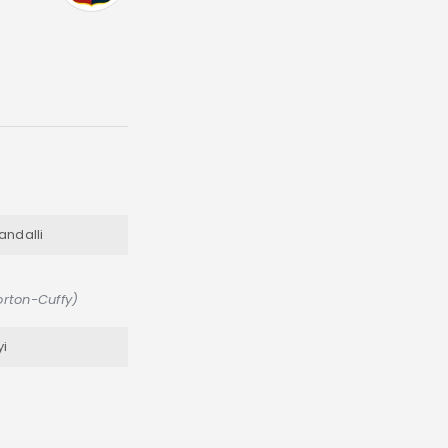
ndalli
orton-Cuffy)
yi