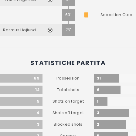
63'
Sebastian Otoa
Rasmus Højlund
75'
STATISTICHE PARTITA
69
31
Possession
12
6
Total shots
5
1
Shots on target
4
3
Shots off target
3
2
Blocked shots
7
5
Corners