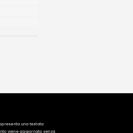
ppresenta una testata
uanto viene aggiornato senza