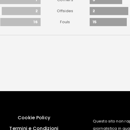
2
2
Offsides
16
15
Fouls
Cookie Policy
Questo sito non ra
Termini e Condizioni
giornalistica in q