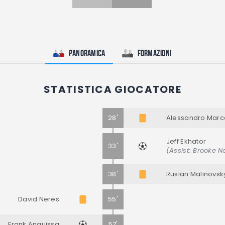
Panoramica
Formazioni
STATISTICA GIOCATORE
28'
Alessandro Marca
Jeff Ekhator
33'
(Assist: Brooke N
38'
Ruslan Malinovsk
David Neres
55'
Frank Anguissa
57'