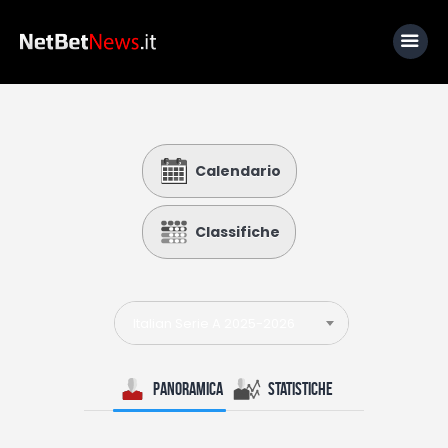
Home
Calendario
News
Calcio
Classifiche
Basket
Tennis
Italian Serie A 2025-2026
Lo Sapevi Che
Fantacalcio
Panoramica
Statistiche
I consigli di Giulia
Serie A