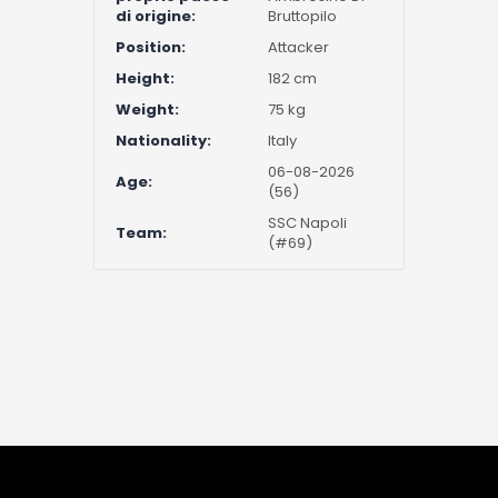
di origine:
Bruttopilo
Position:
Attacker
Height:
182 cm
Weight:
75 kg
Nationality:
Italy
06-08-2026
Age:
(56)
SSC Napoli
Team:
(#69)