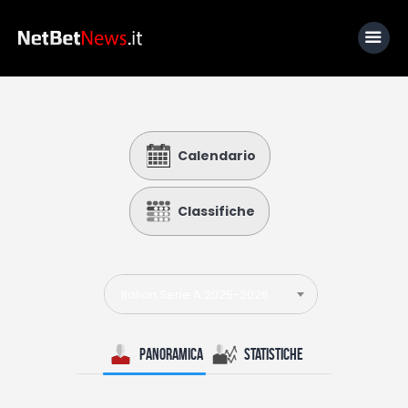
Home
Calendario
News
Calcio
Classifiche
Basket
Tennis
Italian Serie A 2025-2026
Lo Sapevi Che
Fantacalcio
Panoramica
Statistiche
I consigli di Giulia
Serie A