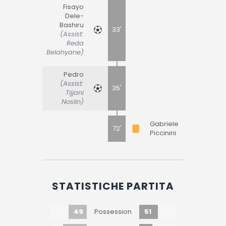
Fisayo
Dele-
Bashiru
33'
(Assist:
Reda
Belahyane)
Pedro
(Assist:
35'
Tijjani
Noslin)
Gabriele
72'
Piccinini
STATISTICHE PARTITA
49
51
Possession