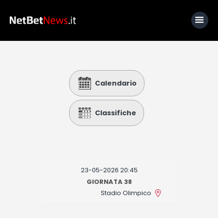
Home
Calendario
News
Calcio
Classifiche
Basket
Tennis
Lo Sapevi Che
23-05-2026 20:45
Fantacalcio
GIORNATA 38
Stadio Olimpico
I consigli di Giulia
Serie A