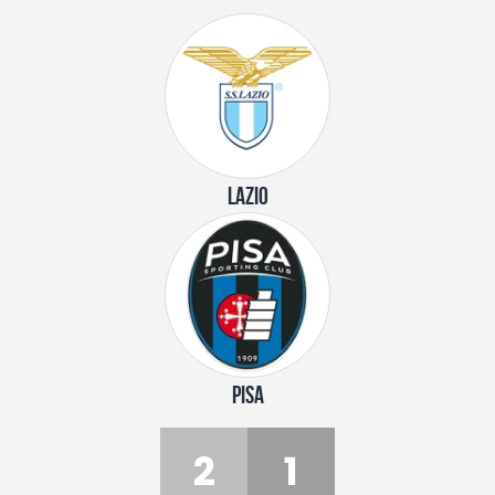
LAZIO
PISA
2
1