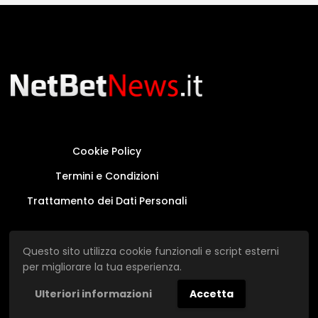
Cookie Policy
Termini e Condizioni
Trattamento dei Dati Personali
Questo sito non rappresenta una testata
Questo sito utilizza cookie funzionali e script esterni
giornalistica in quanto viene aggiornato senza
per migliorare la tua esperienza.
alcuna periodicità.
Ulteriori informazioni
Accetta