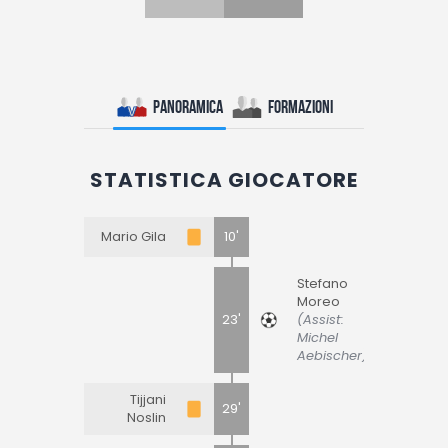
Panoramica
Formazioni
STATISTICA GIOCATORE
Mario Gila
10'
Stefano
Moreo
23'
(Assist:
Michel
Aebischer)
Tijjani
29'
Noslin