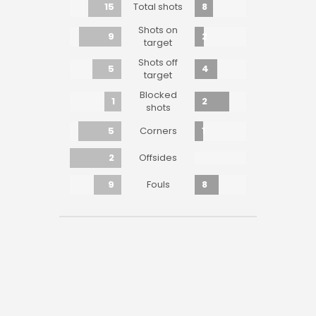
15
8
Total shots
Shots on
9
2
target
Shots off
5
4
target
Blocked
1
2
shots
5
1
Corners
2
Offsides
9
8
Fouls