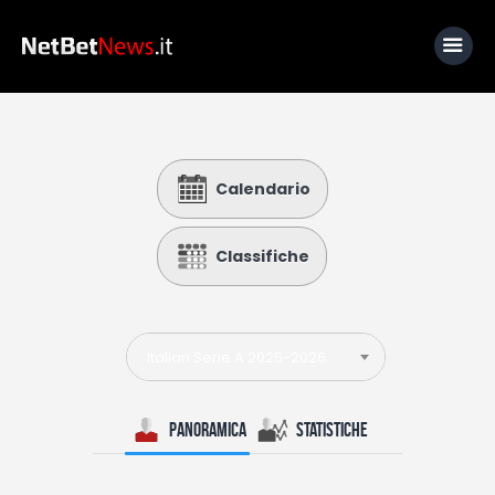
Home
Calendario
News
Calcio
Classifiche
Basket
Tennis
Italian Serie A 2025-2026
Lo Sapevi Che
Fantacalcio
Panoramica
Statistiche
I consigli di Giulia
Serie A