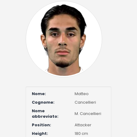
Nome:
Matteo
Cognome:
Cancellieri
Nome
M. Cancellieri
abbreviato:
Position:
Attacker
Height:
180 cm