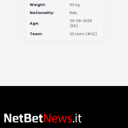
Weight:
62 kg
Nationality:
Italy
09-08-2026
Age:
(56)
Team:
SS Lazio (#22)