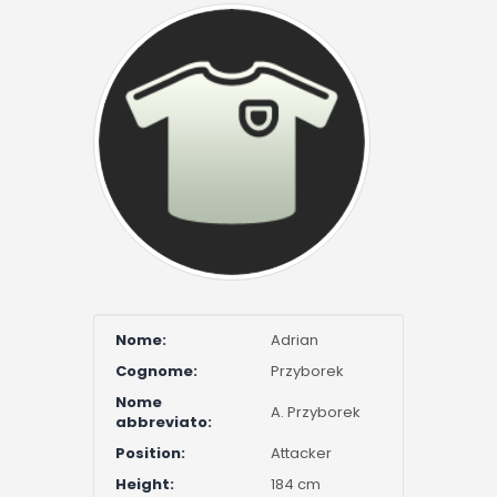
Nome:
Adrian
Cognome:
Przyborek
Nome
A. Przyborek
abbreviato:
Position:
Attacker
Height:
184 cm