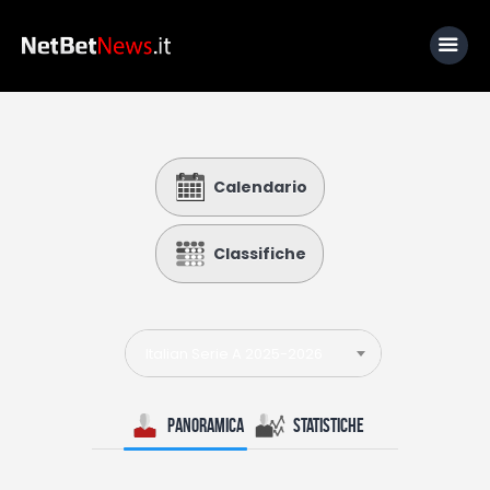
Home
Calendario
News
Calcio
Classifiche
Basket
Tennis
Italian Serie A 2025-2026
Lo Sapevi Che
Fantacalcio
Panoramica
Statistiche
I consigli di Giulia
Serie A