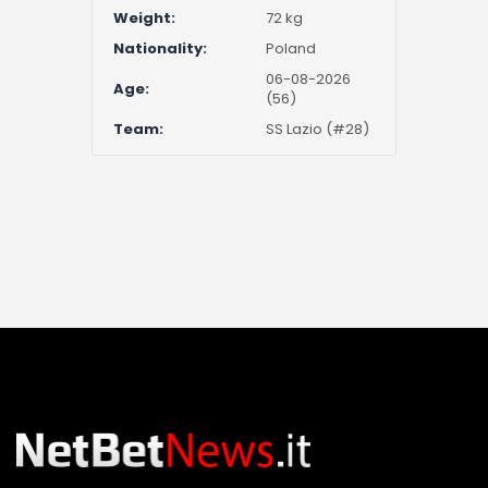
Weight:
72 kg
Nationality:
Poland
06-08-2026
Age:
(56)
Team:
SS Lazio (#28)