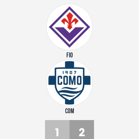
FIO
COM
1
2