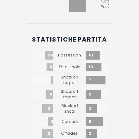
Nico
Paz)
STATISTICHE PARTITA
39
61
Possession
8
19
Total shots
Shots on
1
7
target
Shots off
4
9
target
Blocked
3
3
shots
2
6
Corners
2
2
Offsides