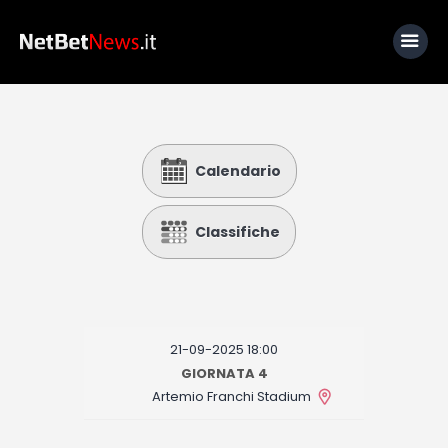
Home
Calendario
News
Calcio
Classifiche
Basket
Tennis
Lo Sapevi Che
21-09-2025 18:00
Fantacalcio
GIORNATA 4
Artemio Franchi Stadium
I consigli di Giulia
Serie A