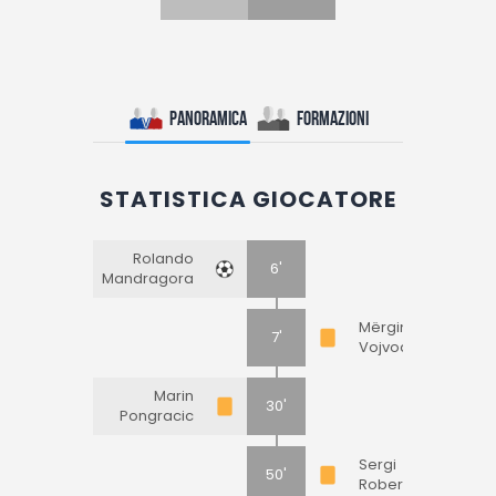
Panoramica
Formazioni
STATISTICA GIOCATORE
Rolando
6'
Mandragora
Mërgim
7'
Vojvoda
Marin
30'
Pongracic
Sergi
50'
Roberto