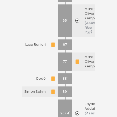
Marc-
Oliver
Kempf
65'
(Assist:
Nico
Paz)
Luca Ranieri
67'
Marc-
77'
Oliver
Kempf
Dodô
88'
Simon Sohm
89'
Jayden
Addai
90+4'
(Assist: