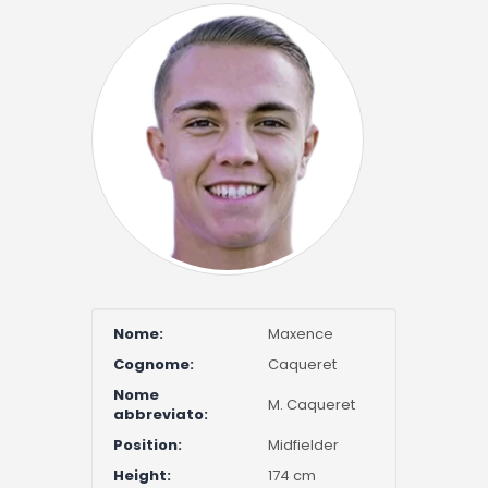
Nome:
Maxence
Cognome:
Caqueret
Nome
M. Caqueret
abbreviato:
Position:
Midfielder
Height:
174 cm