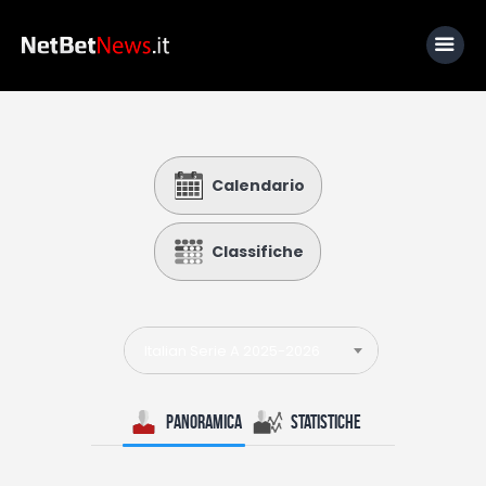
Home
Calendario
News
Calcio
Classifiche
Basket
Tennis
Italian Serie A 2025-2026
Lo Sapevi Che
Fantacalcio
Panoramica
Statistiche
I consigli di Giulia
Serie A