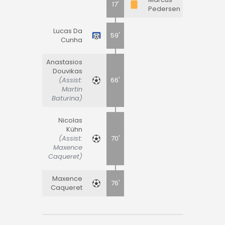
17'
Pedersen
Lucas Da
59'
Cunha
Anastasios
Douvikas
(Assist:
66'
Martin
Baturina)
Nicolas
Kühn
(Assist:
70'
Maxence
Caqueret)
Maxence
76'
Caqueret