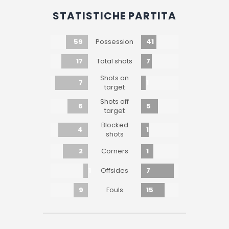
STATISTICHE PARTITA
59
41
Possession
17
7
Total shots
Shots on
7
1
target
Shots off
6
5
target
Blocked
4
1
shots
2
1
Corners
1
7
Offsides
9
15
Fouls