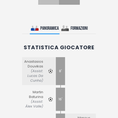
Panoramica
Formazioni
STATISTICA GIOCATORE
Anastasios
Douvikas
(Assist:
8'
Lucas Da
Cunha)
Martin
Baturina
16'
(Assist:
Álex Valle)
Marcus