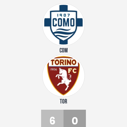
COM
TOR
6
0