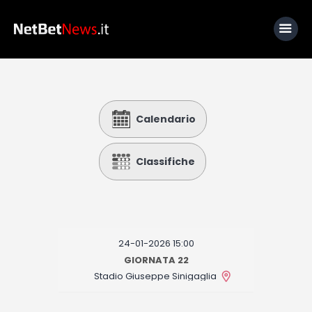
Home
Calendario
News
Calcio
Classifiche
Basket
Tennis
Lo Sapevi Che
24-01-2026 15:00
Fantacalcio
GIORNATA 22
Stadio Giuseppe Sinigaglia
I consigli di Giulia
Serie A