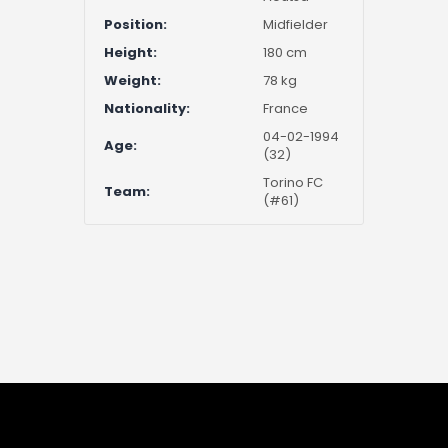
Position:
Midfielder
Height:
180 cm
Weight:
78 kg
Nationality:
France
04-02-1994
Age:
(32)
Torino FC
Team:
(#61)