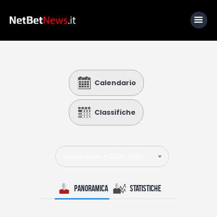
Home
Calendario
News
Calcio
Classifiche
Basket
Tennis
Italian Serie A 2025-2026
Lo Sapevi Che
Fantacalcio
Panoramica
Statistiche
I consigli di Giulia
Serie A