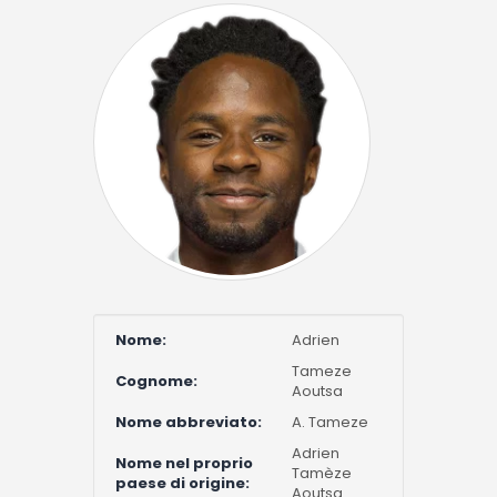
Nome:
Adrien
Tameze
Cognome:
Aoutsa
Nome abbreviato:
A. Tameze
Adrien
Nome nel proprio
Tamèze
paese di origine:
Aoutsa