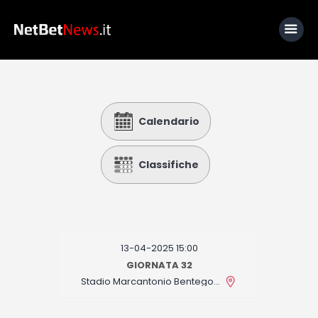
Home
Calendario
News
Calcio
Classifiche
Basket
Tennis
Lo Sapevi Che
13-04-2025 15:00
Fantacalcio
GIORNATA 32
Stadio Marcantonio Bentegodi
I consigli di Giulia
Serie A