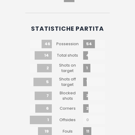
STATISTICHE PARTITA
46
54
Possession
14
4
Total shots
Shots on
2
1
target
Shots off
5
1
target
Blocked
7
2
shots
6
2
Corners
1
0
Offsides
19
11
Fouls