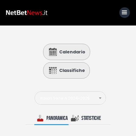
Home
Calendario
News
Calcio
Classifiche
Basket
Tennis
Italian Serie A 2024-2025
Lo Sapevi Che
Fantacalcio
Panoramica
Statistiche
I consigli di Giulia
Serie A