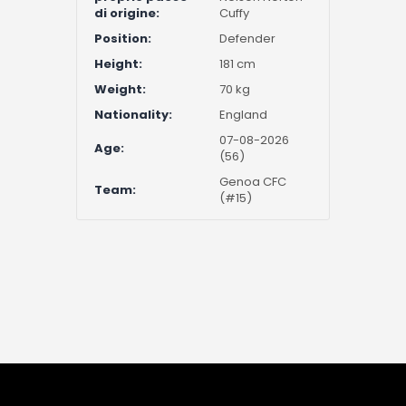
di origine:
Cuffy
Position:
Defender
Height:
181 cm
Weight:
70 kg
Nationality:
England
07-08-2026
Age:
(56)
Genoa CFC
Team:
(#15)