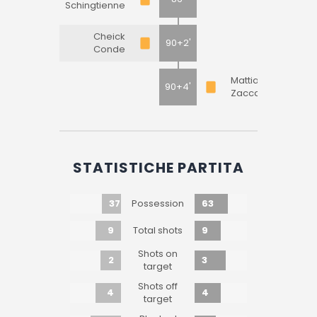
Schingtienne
Cheick
90+2'
Conde
Mattia
90+4'
Zaccagni
STATISTICHE PARTITA
37
63
Possession
9
9
Total shots
Shots on
2
3
target
Shots off
4
4
target