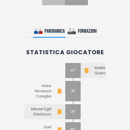
Panoramica
Formazioni
STATISTICA GIOCATORE
Mattéo
47'
Guendouzi
Hans
Nicolussi
75'
Caviglia
Mikael Egill
78'
Ellertsson
Joel
86'