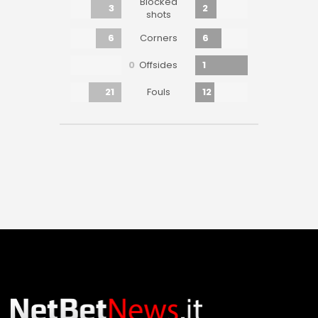
Blocked
3
2
shots
6
6
Corners
0
1
Offsides
21
12
Fouls