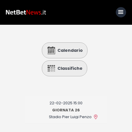
Home
Calendario
News
Calcio
Classifiche
Basket
Tennis
Lo Sapevi Che
22-02-2025 15:00
Fantacalcio
GIORNATA 26
Stadio Pier Luigi Penzo
I consigli di Giulia
Serie A