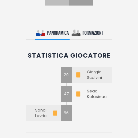
Panoramica
Formazioni
STATISTICA GIOCATORE
Giorgio
29'
Scalvini
Sead
47'
Kolasinac
Sandi
56'
Lovric