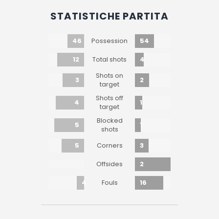
STATISTICHE PARTITA
46
54
Possession
12
4
Total shots
Shots on
3
2
target
Shots off
4
1
target
Blocked
5
1
shots
5
3
Corners
2
Offsides
4
16
Fouls