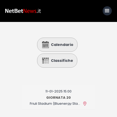
Home
Calendario
News
Calcio
Classifiche
Basket
Tennis
Lo Sapevi Che
11-01-2025 15:00
Fantacalcio
GIORNATA 20
Friuli Stadium (Bluenergy Stadium)
I consigli di Giulia
Serie A