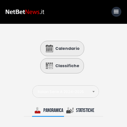
Home
Calendario
News
Calcio
Classifiche
Basket
Tennis
Italian Serie A 2024-2025
Lo Sapevi Che
Fantacalcio
Panoramica
Statistiche
I consigli di Giulia
Serie A