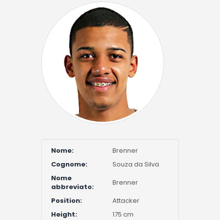
Nome:
Brenner
Cognome:
Souza da Silva
Nome
Brenner
abbreviato:
Position:
Attacker
Height:
175 cm