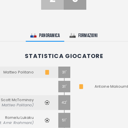
Panoramica
Formazioni
STATISTICA GIOCATORE
Matteo Politano
31'
31'
Antoine Makoum
Scott McTominay
42'
: Matteo Politano)
Romelu Lukaku
51'
t: Amir Rrahmani)