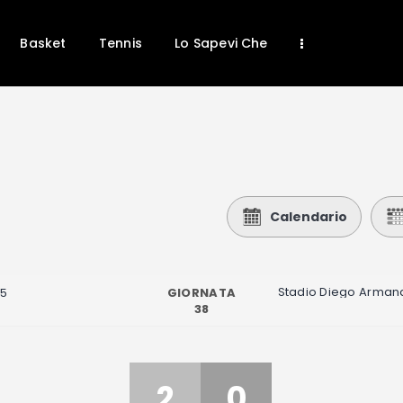
Basket
Tennis
Lo Sapevi Che
Home
News
Calcio
Calendario
Basket
Tennis
Stadio Diego Arma
GIORNATA
45
Lo Sapevi Che
38
Fantacalcio
I consigli di Giulia
2
0
Serie A