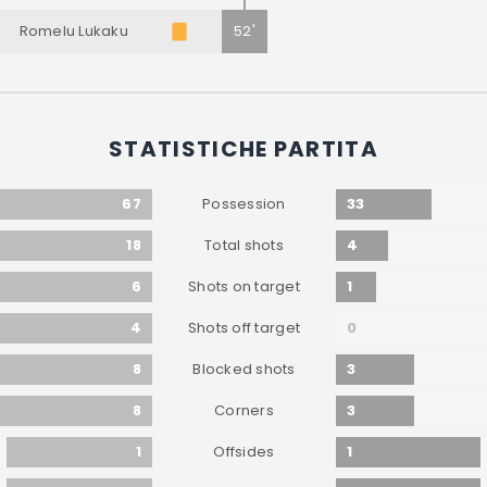
Romelu Lukaku
52'
STATISTICHE PARTITA
67
33
Possession
18
4
Total shots
6
1
Shots on target
4
0
Shots off target
8
3
Blocked shots
8
3
Corners
1
1
Offsides