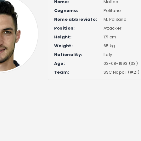
Nome:
Matteo
Cognome:
Politano
Nome abbreviato:
M. Politano
Position:
Attacker
Height:
171 cm
Weight:
65 kg
Nationality:
Italy
Age:
03-08-1993 (33)
Team:
SSC Napoli (#21)