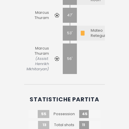
Marcus
47'
Thuram
Mateo
53'
Retegui
Marcus
Thuram
(Assist:
56'
Henrikh
Mkhitaryan)
STATISTICHE PARTITA
55
45
Possession
13
11
Total shots