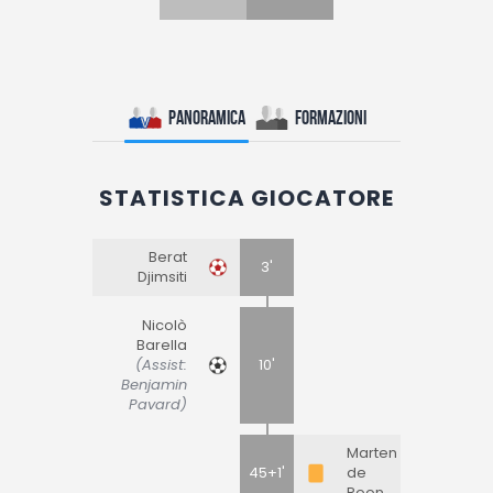
Panoramica
Formazioni
STATISTICA GIOCATORE
Berat
3'
Djimsiti
Nicolò
Barella
(Assist:
10'
Benjamin
Pavard)
Marten
45+1'
de
Roon