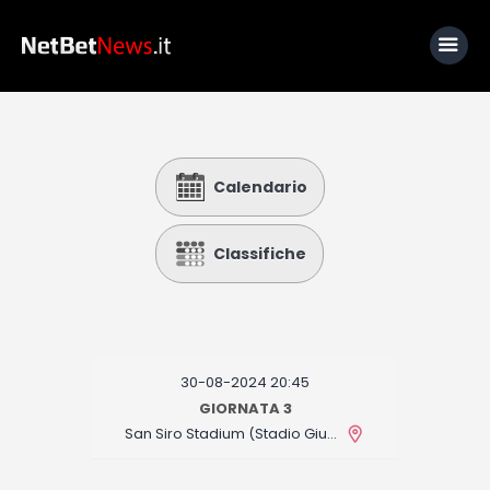
Home
Calendario
News
Calcio
Classifiche
Basket
Tennis
Lo Sapevi Che
30-08-2024 20:45
Fantacalcio
GIORNATA 3
San Siro Stadium (Stadio Giuseppe Meazza)
I consigli di Giulia
Serie A