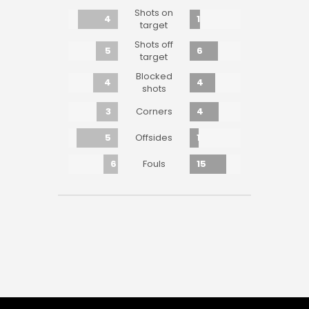
Shots on
4
1
target
Shots off
5
6
target
Blocked
4
4
shots
3
4
Corners
5
1
Offsides
6
15
Fouls