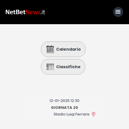
Home
Calendario
News
Calcio
Classifiche
Basket
Tennis
Lo Sapevi Che
12-01-2025 12:30
Fantacalcio
GIORNATA 20
Stadio Luigi Ferraris
I consigli di Giulia
Serie A