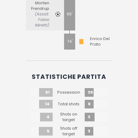
Morten
Frendrup
(Assist:
65'
Fabio
Miretti)
Enrico Del
74'
Prato
STATISTICHE PARTITA
61
39
Possession
14
9
Total shots
Shots on
4
3
target
Shots off
5
3
target