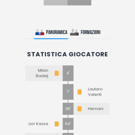
Panoramica
Formazioni
STATISTICA GIOCATORE
Milan
4'
Badelj
Lautaro
7'
Valenti
36'
Hernani
Lior Kassa
64'