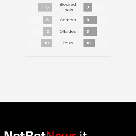
Blocked
5
3
shots
6
9
Corners
2
3
Offsides
10
10
Fouls