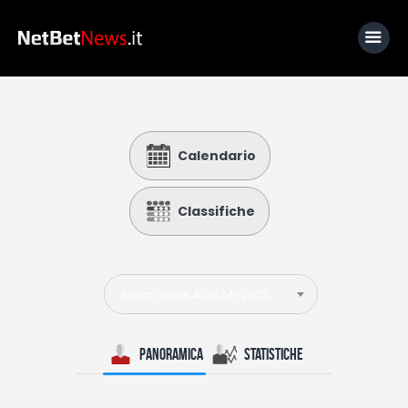
Home
Calendario
News
Calcio
Classifiche
Basket
Tennis
Italian Serie A 2024-2025
Lo Sapevi Che
Fantacalcio
Panoramica
Statistiche
I consigli di Giulia
Serie A