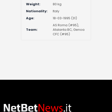
Weight:
80 kg
Nationality:
Italy
Age:
18-03-1995 (31)
AS Roma (#95),
Team:
Atalanta BC, Genoa
CFC (#95)