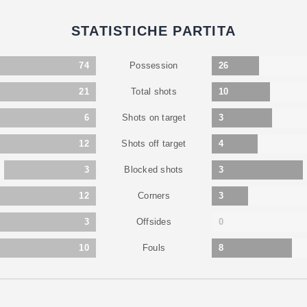
STATISTICHE PARTITA
Possession
74
26
Total shots
21
10
Shots on target
6
3
Shots off target
12
4
Blocked shots
3
3
Corners
12
3
Offsides
3
0
Fouls
10
8