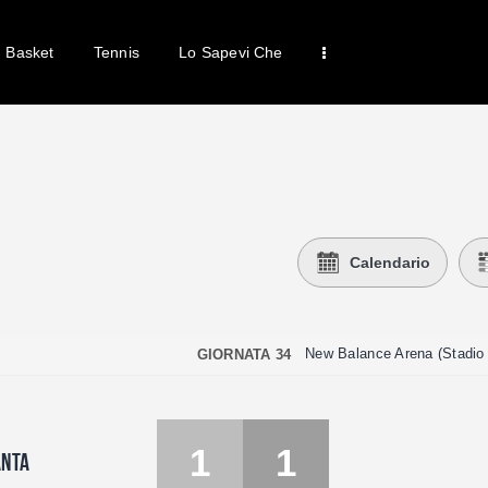
Home
Basket
Tennis
Lo Sapevi Che
News
Calcio
Basket
Tennis
Lo Sapevi Che
Fantacalcio
Calendario
I consigli di Giulia
Serie A
GIORNATA 34
1
1
ANTA