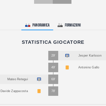
Panoramica
Formazioni
STATISTICA GIOCATORE
29'
Jesper Karlsson
49'
Antonino Gallo
Mateo Retegui
69'
Davide Zappacosta
78'