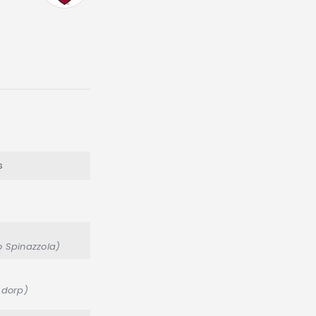
s
o Spinazzola)
rsdorp)