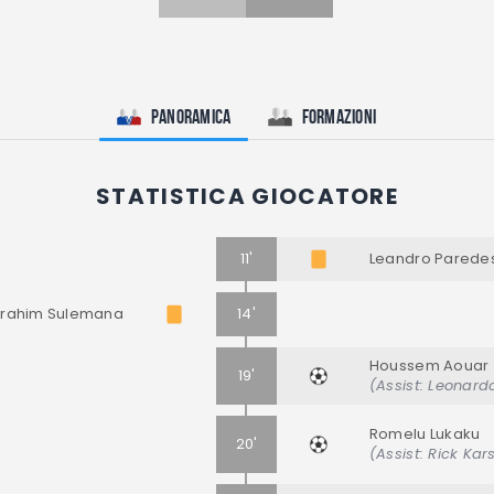
Panoramica
Formazioni
STATISTICA GIOCATORE
11'
Leandro Parede
brahim Sulemana
14'
Houssem Aouar
19'
(Assist: Leonard
Romelu Lukaku
20'
(Assist: Rick Ka