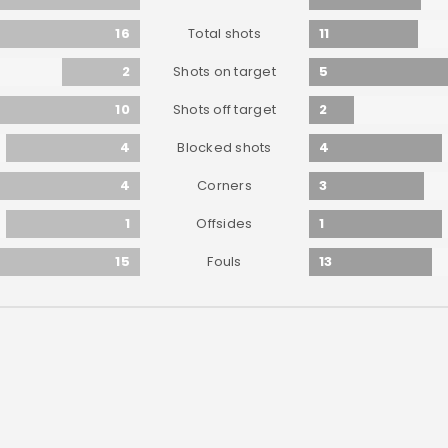
16
11
Total shots
2
5
Shots on target
10
2
Shots off target
4
4
Blocked shots
4
3
Corners
1
1
Offsides
15
13
Fouls