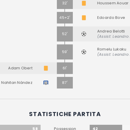
32'
Houssem Aouar
45+2'
Edoardo Bove
Andrea Belotti
52'
(Assist: Leandro
Romelu Lukaku
59'
(Assist: Leandro
Adam Obert
61'
Nahitan Nández
87'
STATISTICHE PARTITA
58
42
Possession