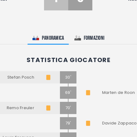
Panoramica
Formazioni
STATISTICA GIOCATORE
Stefan Posch
30'
69'
Marten de Roon
Remo Freuler
70'
79'
Davide Zappaco