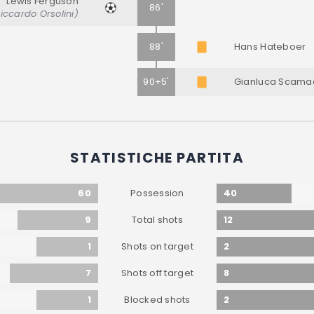
Lewis Ferguson
86'
Riccardo Orsolini)
88'
Hans Hateboer
90+5'
Gianluca Scama
STATISTICHE PARTITA
60
40
Possession
9
12
Total shots
1
2
Shots on target
7
8
Shots off target
1
2
Blocked shots