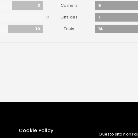
3
5
Corners
0
1
Offsides
10
14
Fouls
Cookie Policy
Questo sito non ra