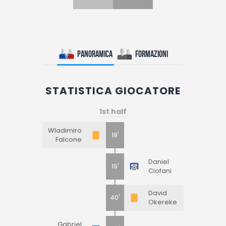
Panoramica
Formazioni
STATISTICA GIOCATORE
1st half
Wladimiro
18'
Falcone
Daniel
19'
Ciofani
David
40'
Okereke
Gabriel