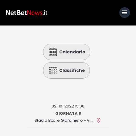
Home
Calendario
News
Calcio
Classifiche
Basket
Tennis
Lo Sapevi Che
02-10-2022 15:00
Fantacalcio
GIORNATA 8
Stadio Ettore Giardiniero - Via del Mare
I consigli di Giulia
Serie A