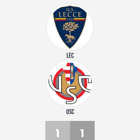
LEC
USC
1
1