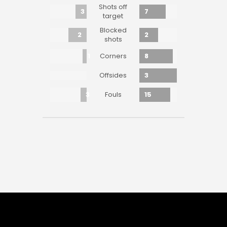
Shots off
3
7
target
Blocked
2
2
shots
1
8
Corners
3
Offsides
3
15
Fouls