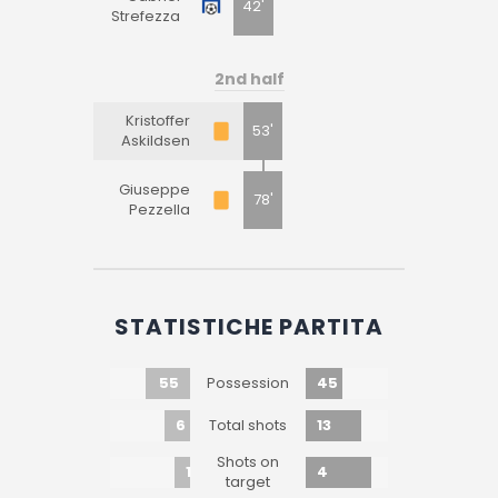
42'
Strefezza
2nd half
Kristoffer
53'
Askildsen
Giuseppe
78'
Pezzella
STATISTICHE PARTITA
55
45
Possession
6
13
Total shots
Shots on
1
4
target