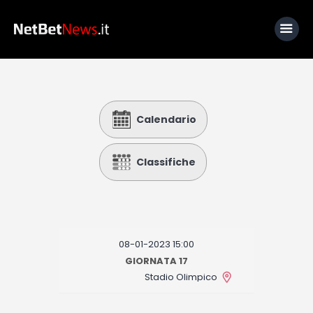
Home
Calendario
News
Calcio
Classifiche
Basket
Tennis
Lo Sapevi Che
08-01-2023 15:00
Fantacalcio
GIORNATA 17
Stadio Olimpico
I consigli di Giulia
Serie A