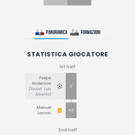
Panoramica
Formazioni
STATISTICA GIOCATORE
1st half
Felipe
Anderson
2'
(Assist: Luis
Alberto)
Manuel
43'
Lazzari
2nd half