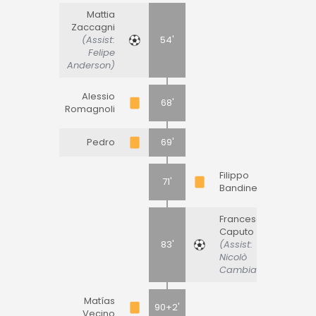
Mattia
Zaccagni
(Assist:
54'
Felipe
Anderson)
Alessio
68'
Romagnoli
Pedro
69'
Filippo
71'
Bandinelli
Francesco
Caputo
83'
(Assist:
Nicolò
Cambiaghi)
Matías
90+2'
Vecino