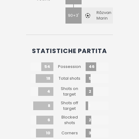
Răzvan
90+3'
Marin
STATISTICHE PARTITA
54
46
Possession
18
5
Total shots
Shots on
4
2
target
Shots off
8
1
target
Blocked
6
2
shots
10
3
Corners