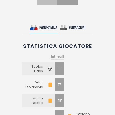
Panoramica
Formazioni
STATISTICA GIOCATORE
1st half
Nicolas
11'
Haas
Petar
17'
Stojanovic
Mattia
18'
Destro
Stefano