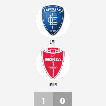
EMP
MON
1
0