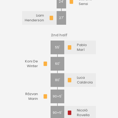
24'
Sensi
Liam
27'
Henderson
2nd half
Pablo
55'
Marí
Koni De
60'
Winter
Luca
80'
Caldirola
Răzvan
90+5'
Marin
Nicolò
90+5'
Rovella