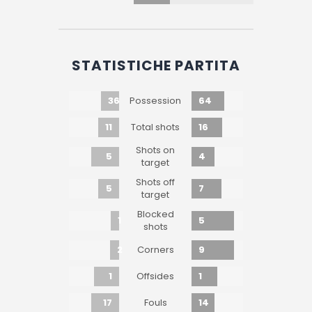
STATISTICHE PARTITA
36
64
Possession
11
16
Total shots
Shots on
5
4
target
Shots off
5
7
target
Blocked
1
5
shots
2
9
Corners
1
1
Offsides
17
14
Fouls