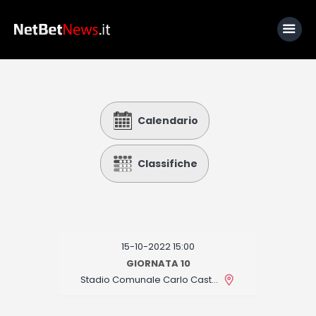
Home
Calendario
News
Calcio
Classifiche
Basket
Tennis
Lo Sapevi Che
15-10-2022 15:00
Fantacalcio
GIORNATA 10
Stadio Comunale Carlo Castellani
I consigli di Giulia
Serie A