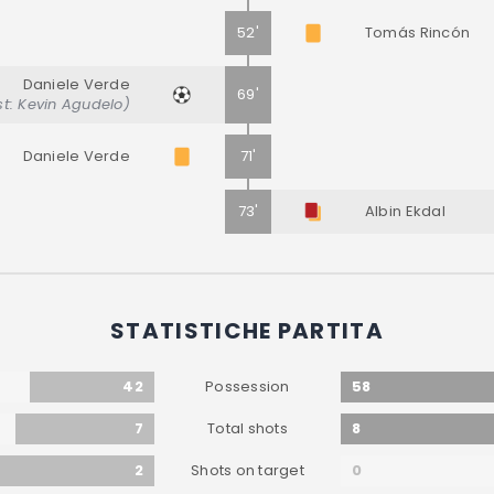
52'
Tomás Rincón
Daniele Verde
69'
st: Kevin Agudelo)
Daniele Verde
71'
73'
Albin Ekdal
STATISTICHE PARTITA
42
58
Possession
7
8
Total shots
2
0
Shots on target