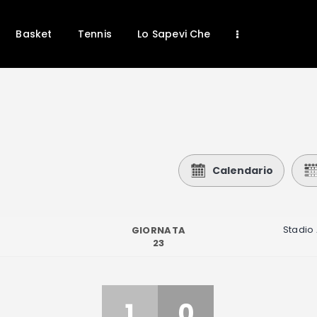
Basket
Tennis
Lo Sapevi Che
Home
News
Calcio
Calendario
Basket
Tennis
Stadio 
GIORNATA
Lo Sapevi Che
23
Fantacalcio
I consigli di Giulia
1
0
Serie A