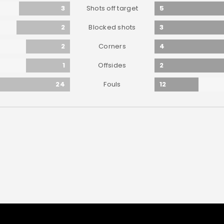
3
5
Shots off target
2
3
Blocked shots
2
4
Corners
1
2
Offsides
24
12
Fouls