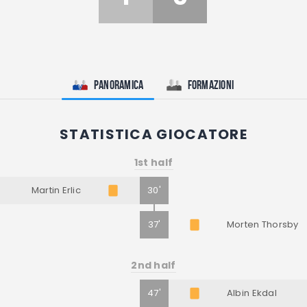
Panoramica
Formazioni
STATISTICA GIOCATORE
1st half
Martin Erlic
30'
37'
Morten Thorsby
2nd half
47'
Albin Ekdal