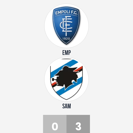
EMP
SAM
0
3