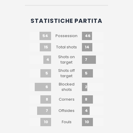
STATISTICHE PARTITA
54
46
Possession
15
14
Total shots
Shots on
4
7
target
Shots off
5
5
target
Blocked
6
2
shots
8
8
Corners
7
4
Offsides
10
10
Fouls