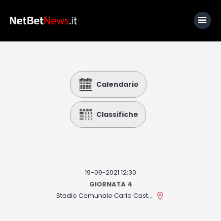
Home
Calendario
News
Calcio
Classifiche
Basket
Tennis
Lo Sapevi Che
19-09-2021 12:30
Fantacalcio
GIORNATA 4
Stadio Comunale Carlo Castellani
I consigli di Giulia
Serie A