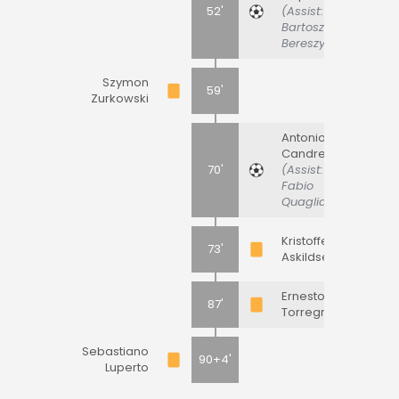
52'
(Assist:
Bartosz
Bereszynski)
Szymon
59'
Zurkowski
Antonio
Candreva
70'
(Assist:
Fabio
Quagliarella)
Kristoffer
73'
Askildsen
Ernesto
87'
Torregrossa
Sebastiano
90+4'
Luperto