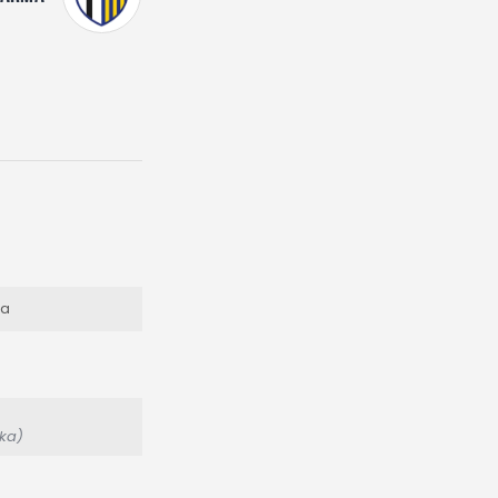
la
cka)