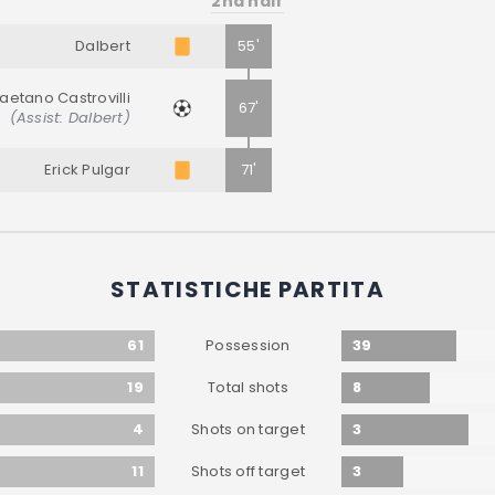
2nd half
Dalbert
55'
aetano Castrovilli
67'
(Assist: Dalbert)
Erick Pulgar
71'
STATISTICHE PARTITA
61
39
Possession
19
8
Total shots
4
3
Shots on target
11
3
Shots off target