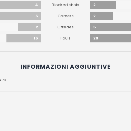
4
2
Blocked shots
5
2
Corners
2
5
Offsides
16
20
Fouls
INFORMAZIONI AGGIUNTIVE
479