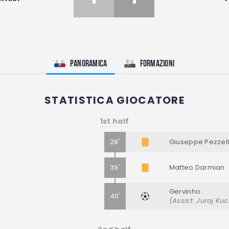
Panoramica
Formazioni
STATISTICA GIOCATORE
1st half
28'
Giuseppe Pezzel
39'
Matteo Darmian
Gervinho
40'
(Assist: Juraj Ku