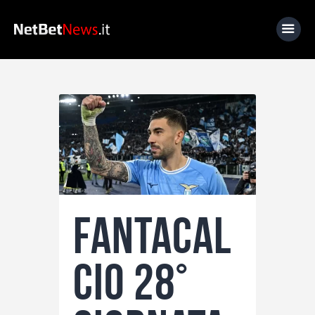
Home
News
Calcio
Basket
Tennis
Fantacal
Lo Sapevi Che
Fantacalcio
cio 28°
I consigli di Giulia
Serie A