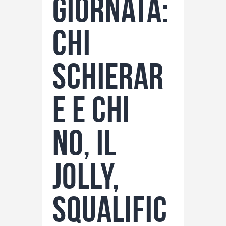
giornata:
chi
schierar
e e chi
no, il
jolly,
squalific