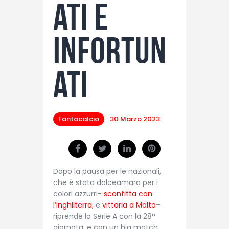
ati e
infortun
ati
Fantacalcio
30 Marzo 2023
Dopo la pausa per le nazionali,
che è stata dolceamara per i
colori azzurri-
sconfitta con
l’Inghilterra
, e
vittoria a Malta
–
riprende la Serie A con la 28°
giornata, e con un big match