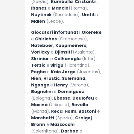
(Spezia),
Kumbulla
,
Cristant
e,
Ibanez
e
Mancini
(Roma),
Nuytinck
(Sampdoria),
Umtit
i e
Maleh
(Lecce).
Giocatori infortunati
:
Okereke
e
Chiriches
(Cremonese),
Hateboer
,
Koopmeiners
,
Vorlicky
e
Djimsiti
(Atalanta),
Skriniar
e
Calhanoglu
(Inter),
Terzic
e
Sirigu
(Fiorentina),
Pogba
e
Kaio Jorge
(Juventus),
Hien
,
Hrustic
,
Sulemana
,
Ngonge
e
Henry
(Verona),
Bagnolini
e
Dominguez
(Bologna),
Ebosse
,
Deulofeu
e
Masina
(Udinese),
Rovella
(Monza),
Reca
,
Holm
,
Bastoni
e
Marchetti
(Spezia),
Crnigoj
,
Bronn
e
Mazzocchi
(Salernitana),
Darboe
e