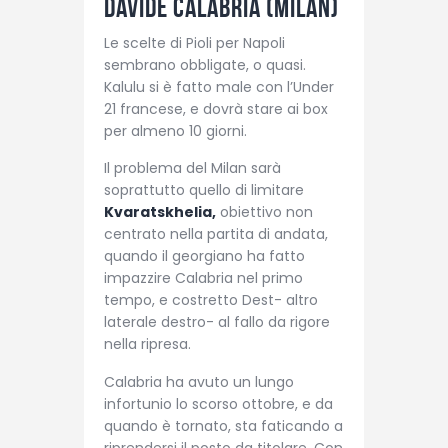
Davide Calabria (Milan)
Le scelte di Pioli per Napoli
sembrano obbligate, o quasi.
Kalulu si è fatto male con l’Under
21 francese, e dovrà stare ai box
per almeno 10 giorni.
Il problema del Milan sarà
soprattutto quello di limitare
Kvaratskhelia,
obiettivo non
centrato nella partita di andata,
quando il georgiano ha fatto
impazzire Calabria nel primo
tempo, e costretto Dest- altro
laterale destro- al fallo da rigore
nella ripresa.
Calabria ha avuto un lungo
infortunio lo scorso ottobre, e da
quando è tornato, sta faticando a
riprendersi il posto da titolare. Con