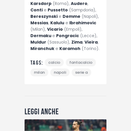
Karsdorp
(Roma),
Audero
,
Conti
e
Pussetto
(Sampdoria),
Bereszynski
e
Demme
(Napoli),
Messias
,
Kalulu
e
Ibrahimovic
(Milan),
Vicario
(Empoli),
Dermaku
e
Pongracic
(Lecce),
Muldur
(Sassuolo),
Zima
,
Vieira
,
Miranchuk
e
Karamoh
(Torino).
Tags:
calcio
fantacalcio
milan
napoli
serie a
Leggi anche