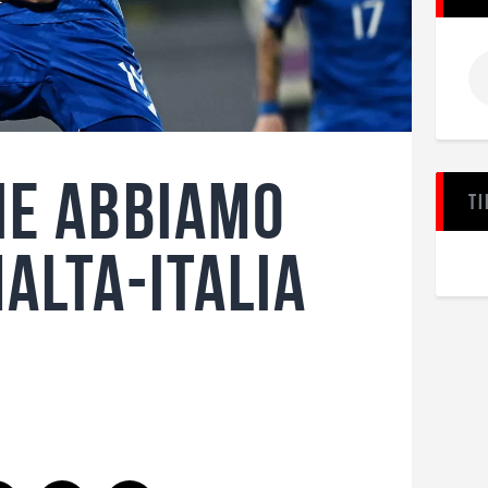
he abbiamo
Ti
alta-Italia