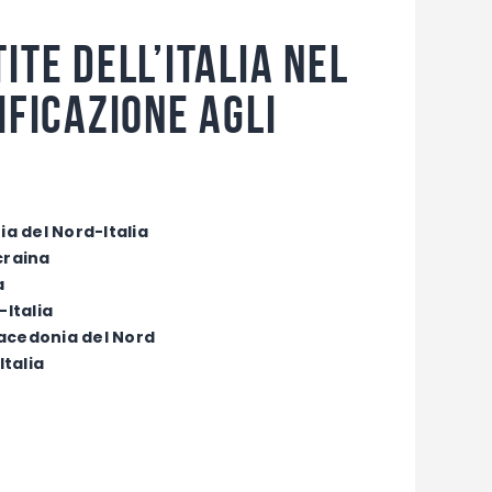
ite dell’Italia nel
ificazione agli
a del Nord-Italia
craina
a
-Italia
Macedonia del Nord
Italia