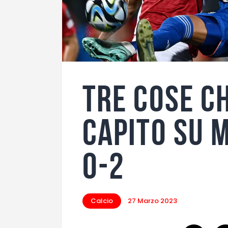
Tre cose c
capito su M
0-2
Calcio
27 Marzo 2023