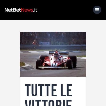
Home
News
Calcio
Basket
Tennis
Lo Sapevi Che
Tutte le
Fantacalcio
I consigli di Giulia
Serie A