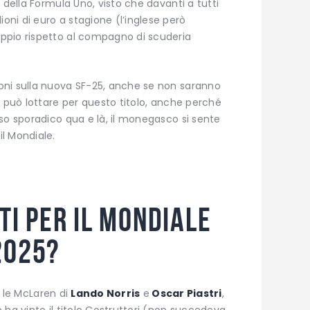
 della Formula Uno, visto che davanti a tutti
ni di euro a stagione (l’inglese però
ppio rispetto al compagno di scuderia
oni sulla nuova SF-25, anche se non saranno
c può lottare per questo titolo, anche perché
so sporadico qua e là, il monegasco si sente
l Mondiale.
iti per il Mondiale
2025?
no le McLaren di
Lando Norris
e
Oscar Piastri
,
 ha vinto il titolo Costruttori (non succedeva