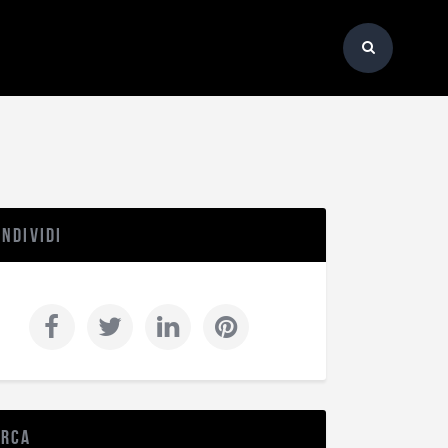
ndividi
erca