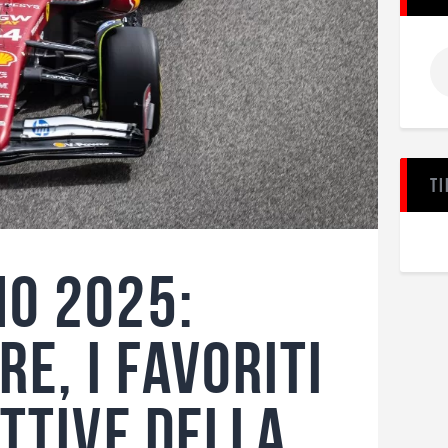
Ti
o 2025:
re, i favoriti
ettive della