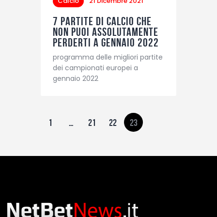
Calcio
21 Dicembre 2021
7 partite di calcio che
non puoi assolutamente
perderti a gennaio 2022
programma delle migliori partite
dei campionati europei a
gennaio 2022
1
…
21
22
23