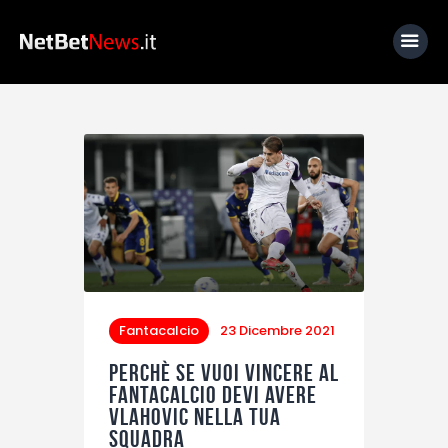
Home
News
Calcio
Basket
Tennis
Lo Sapevi Che
Fantacalcio
23 Dicembre 2021
Fantacalcio
Perchè se vuoi vincere al
Fantacalcio devi avere
I consigli di Giulia
Vlahovic nella tua
squadra
Serie A