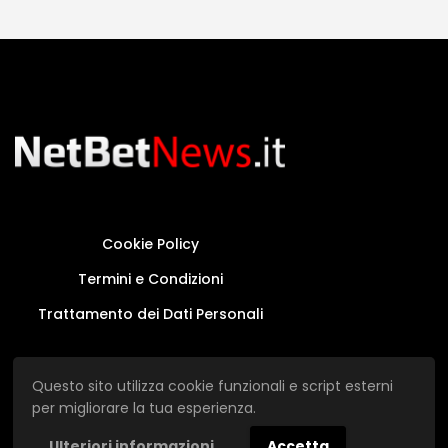
Cookie Policy
Termini e Condizioni
Trattamento dei Dati Personali
Questo sito non rappresenta una testata
Questo sito utilizza cookie funzionali e script esterni
giornalistica in quanto viene aggiornato senza
per migliorare la tua esperienza.
alcuna periodicità.
Ulteriori informazioni
Accetta