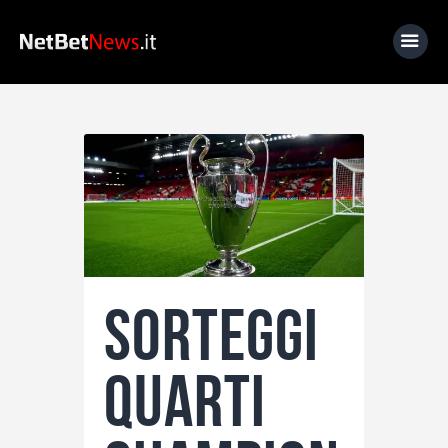
Home
News
Calcio
Basket
Tennis
Sorteggi
Lo Sapevi Che
Fantacalcio
quarti
I consigli di Giulia
Serie A