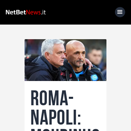
Home
News
Calcio
Basket
Tennis
Roma-
Lo Sapevi Che
Fantacalcio
Napoli:
I consigli di Giulia
Serie A