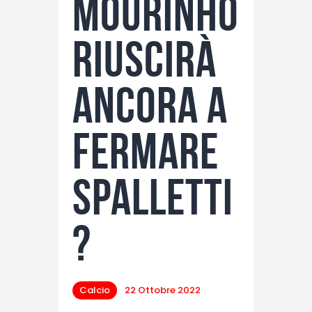
Mourinho
riuscirà
ancora a
fermare
Spalletti
?
Calcio
22 Ottobre 2022