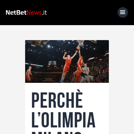
Home
News
Calcio
Basket
Tennis
Perchè
Lo Sapevi Che
Fantacalcio
l’Olimpia
I consigli di Giulia
Serie A