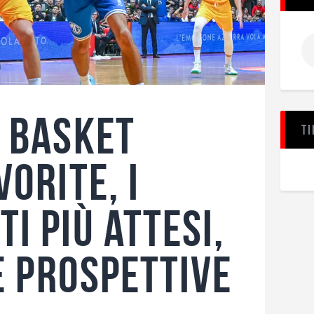
i basket
Ti
vorite, i
i più attesi,
le prospettive