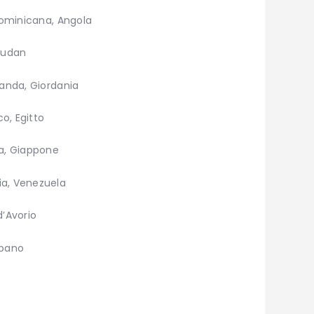
a Dominicana, Angola
 Sudan
elanda, Giordania
o, Egitto
ia, Giappone
ia, Venezuela
d’Avorio
ibano