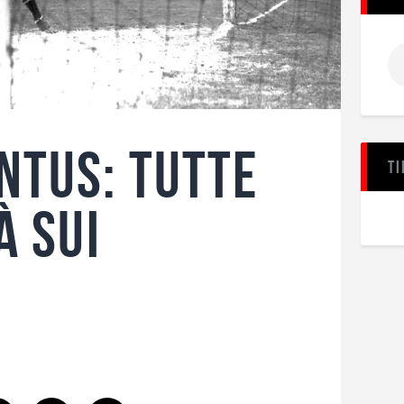
ntus: tutte
Ti
à sui