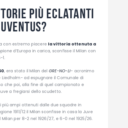
ttorie più eclatanti
-Juventus?
ora con estremo piacere
la vittoria ottenuta a
ione d’Europa in carica, sconfisse il Milan con
-1.
50
, era stato il Milan del
GRE-NO-LI
– acronimo
 e Liedholm- ad espugnare il Comunale di
so che poi, alla fine di quel campionato e
uve a fregiarsi dello scudetto.
ti più ampi ottenuti dalle due squadre in
ione 1911/12 il Milan sconfisse in casa la Juve
l Milan per 8-2 nel 1926/27, e 6-0 nel 1925/26.