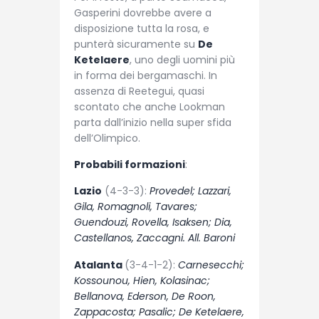
Gasperini dovrebbe avere a
disposizione tutta la rosa, e
punterà sicuramente su
De
Ketelaere
, uno degli uomini più
in forma dei bergamaschi. In
assenza di Reetegui, quasi
scontato che anche Lookman
parta dall’inizio nella super sfida
dell’Olimpico.
Probabili formazioni
:
Lazio
(4-3-3):
Provedel; Lazzari,
Gila, Romagnoli, Tavares;
Guendouzi, Rovella, Isaksen; Dia,
Castellanos, Zaccagni. All. Baroni
Atalanta
(3-4-1-2):
Carnesecchi;
Kossounou, Hien, Kolasinac;
Bellanova, Ederson, De Roon,
Zappacosta; Pasalic; De Ketelaere,