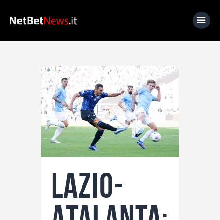
Home
News
Calcio
Basket
Tennis
Lo Sapevi Che
Lazio-
Fantacalcio
I consigli di Giulia
Atalanta:
Serie A