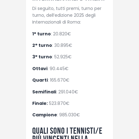
Di seguito, tutti premi, turno per
turno, dell’edizione 2025 degli
Internazionali di Roma:
1° turno
: 20.820€
2° turno
: 30.895€
3° turno
: 52.925€
Ottavi
: 90.445€
Quarti
: 165.670€
Semifinali
: 291.040€
Finale:
523.870€
Campione
: 985.030€
Quali sono i tennisti/e
più vincenti nella