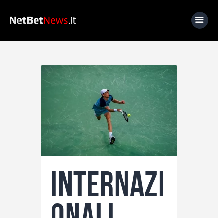
Home
News
Calcio
Basket
Tennis
Lo Sapevi Che
Internazi
Fantacalcio
I consigli di Giulia
onali
Serie A