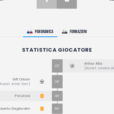
Panoramica
Formazioni
STATISTICA GIOCATORE
Arthur Atta
23'
(Assist: Jordan 
Gift Orban
26'
Assist: Amin Sarr)
Pol Lirola
46'
berto Gagliardini
56'