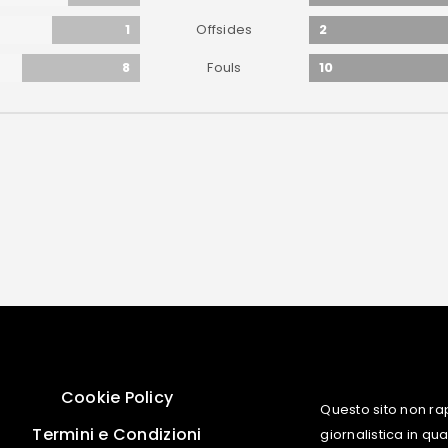
1
2
Offsides
8
10
Fouls
Cookie Policy
Questo sito non ra
Termini e Condizioni
giornalistica in q