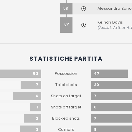
58'
Alessandro Zanol
Keinan Davis
67'
(Assist: Arthur At
STATISTICHE PARTITA
53
47
Possession
7
20
Total shots
4
7
Shots on target
1
6
Shots off target
2
7
Blocked shots
3
8
Corners