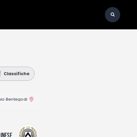
Classifiche
nio Bentegodi
INESE