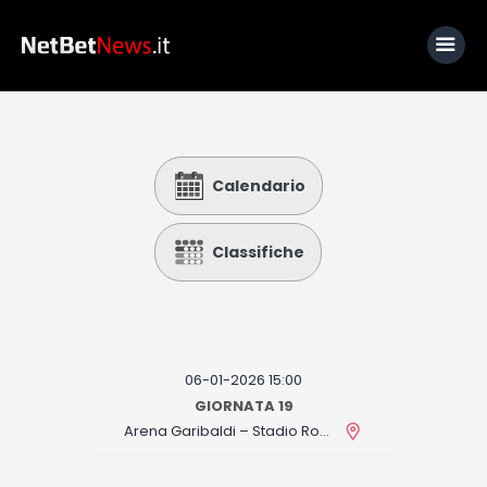
Home
Calendario
News
Calcio
Classifiche
Basket
Tennis
Lo Sapevi Che
06-01-2026 15:00
Fantacalcio
GIORNATA 19
Arena Garibaldi – Stadio Romeo Anconetani
I consigli di Giulia
Serie A