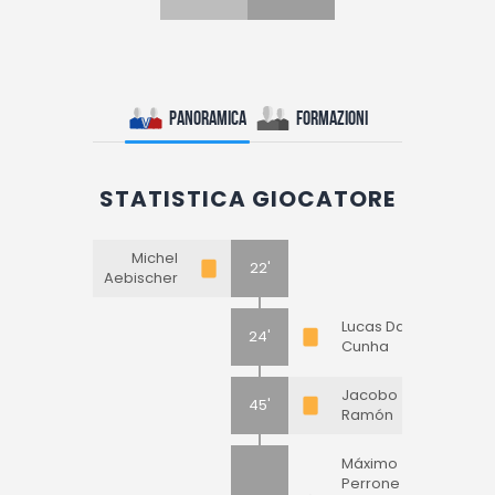
Panoramica
Formazioni
STATISTICA GIOCATORE
Michel
22'
Aebischer
Lucas Da
24'
Cunha
Jacobo
45'
Ramón
Máximo
Perrone