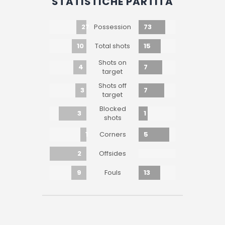
STATISTICHE PARTITA
27
73
Possession
10
15
Total shots
Shots on
4
7
target
Shots off
3
7
target
Blocked
3
1
shots
1
5
Corners
2
Offsides
9
13
Fouls