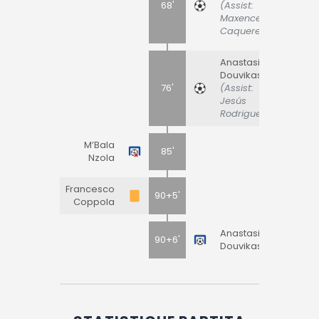
68'
(Assist:
Maxence
Caqueret)
Anastasios
Douvikas
76'
(Assist:
Jesús
Rodriguez)
M’Bala
85'
Nzola
Francesco
90+5'
Coppola
Anastasios
90+6'
Douvikas