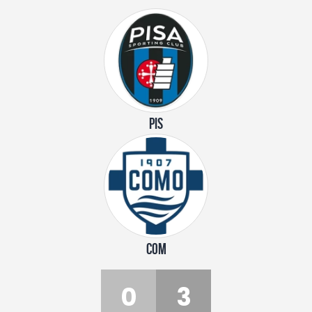
PIS
COM
0
3