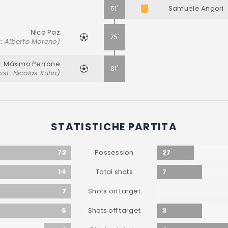
51'
Samuele Angori
Nico Paz
75'
t: Alberto Moreno)
Máximo Perrone
81'
ist: Nicolas Kühn)
STATISTICHE PARTITA
73
27
Possession
14
7
Total shots
7
Shots on target
6
3
Shots off target