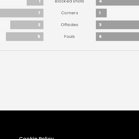
1
4
Blocked shots
7
1
Corners
2
3
Offsides
5
6
Fouls
Cookie Policy