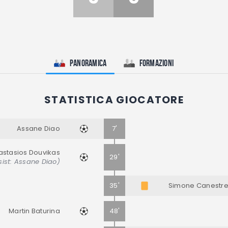
Panoramica
Formazioni
STATISTICA GIOCATORE
Assane Diao
7'
astasios Douvikas
29'
sist: Assane Diao)
35'
Simone Canestrel
Martin Baturina
48'