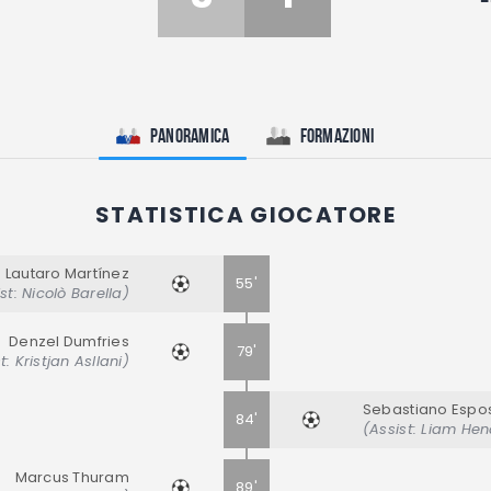
Panoramica
Formazioni
STATISTICA GIOCATORE
Lautaro Martínez
55'
st: Nicolò Barella)
Denzel Dumfries
79'
t: Kristjan Asllani)
Sebastiano Espos
84'
(Assist: Liam He
Marcus Thuram
89'