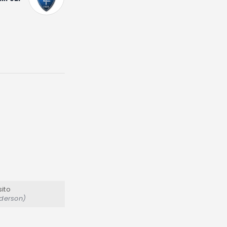
ito
nderson)