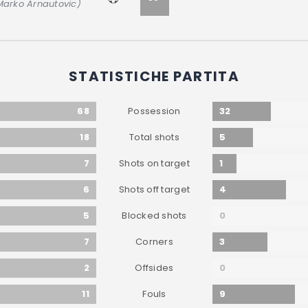
 Marko Arnautovic)
STATISTICHE PARTITA
68
32
Possession
18
5
Total shots
7
1
Shots on target
6
4
Shots off target
5
0
Blocked shots
7
3
Corners
2
0
Offsides
11
9
Fouls