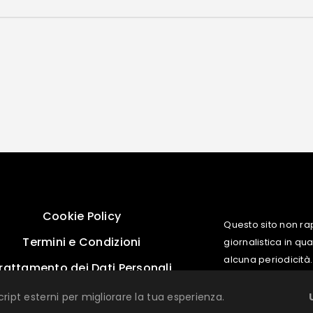
Cookie Policy
Questo sito non ra
Termini e Condizioni
giornalistica in q
alcuna periodicità.
rattamento dei Dati Personali
cript esterni per migliorare la tua esperienza.