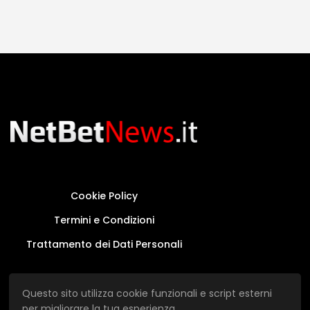
Cookie Policy
Termini e Condizioni
Trattamento dei Dati Personali
Questo sito non rappresenta una testata
Questo sito utilizza cookie funzionali e script esterni
giornalistica in quanto viene aggiornato senza
per migliorare la tua esperienza.