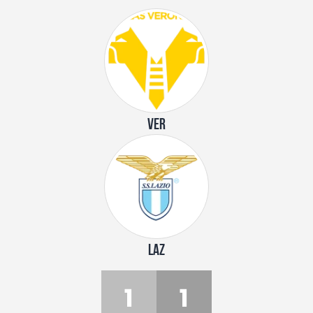
VER
LAZ
1
1