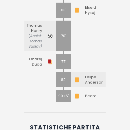
Elseid
63'
Hysaj
Thomas
Henry
(Assist:
70'
Tomas
Suslov)
Ondrej
77'
Duda
Felipe
82'
Anderson
90+5'
Pedro
STATISTICHE PARTITA