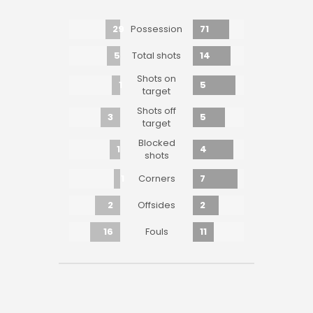
29
71
Possession
5
14
Total shots
Shots on
1
5
target
Shots off
3
5
target
Blocked
1
4
shots
1
7
Corners
2
2
Offsides
16
11
Fouls