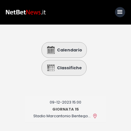
Home
Calendario
News
Calcio
Classifiche
Basket
Tennis
Lo Sapevi Che
09-12-2023 15:00
Fantacalcio
GIORNATA 15
Stadio Marcantonio Bentegodi
I consigli di Giulia
Serie A