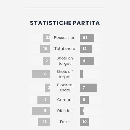
STATISTICHE PARTITA
32
68
Possession
10
12
Total shots
Shots on
2
4
target
Shots off
6
1
target
Blocked
2
7
shots
7
5
Corners
5
1
Offsides
13
10
Fouls