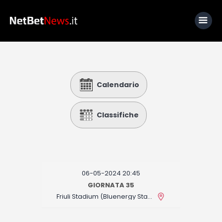
Home
Calendario
News
Calcio
Classifiche
Basket
Tennis
Lo Sapevi Che
06-05-2024 20:45
Fantacalcio
GIORNATA 35
Friuli Stadium (Bluenergy Stadium)
I consigli di Giulia
Serie A