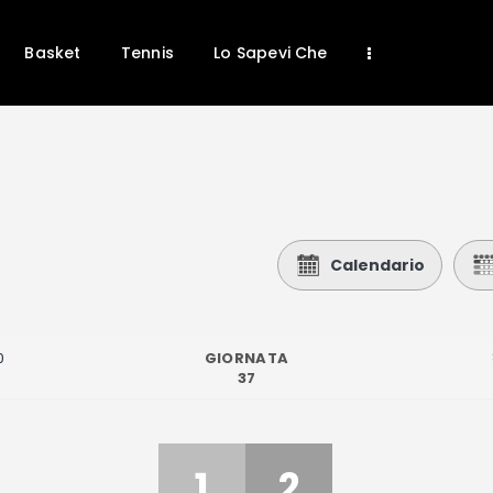
Basket
Tennis
Lo Sapevi Che
Home
News
Calcio
Calendario
Basket
Tennis
GIORNATA
0
Lo Sapevi Che
37
Fantacalcio
I consigli di Giulia
1
2
Serie A