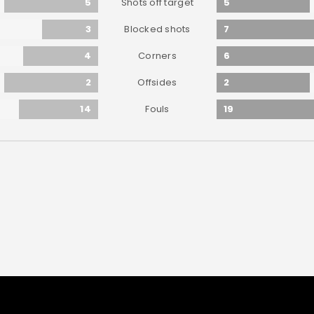
5
5
Shots off target
3
7
Blocked shots
4
6
Corners
2
2
Offsides
14
19
Fouls