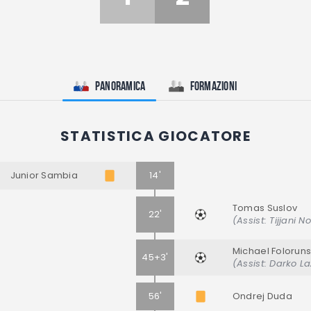
Panoramica
Formazioni
STATISTICA GIOCATORE
Junior Sambia
14'
Tomas Suslov
22'
(Assist: Tijjani No
Michael Folorun
45+3'
(Assist: Darko La
56'
Ondrej Duda