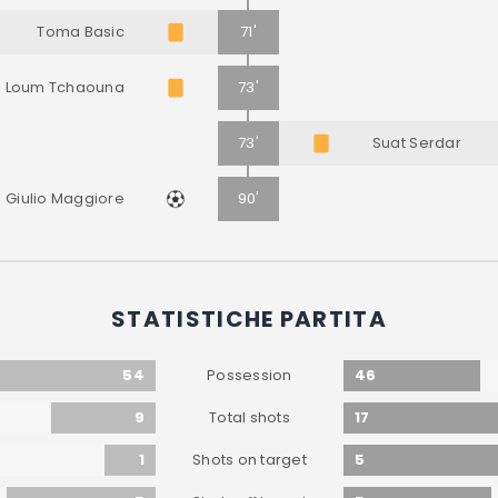
Toma Basic
71'
Loum Tchaouna
73'
73'
Suat Serdar
Giulio Maggiore
90'
STATISTICHE PARTITA
54
46
Possession
9
17
Total shots
1
5
Shots on target