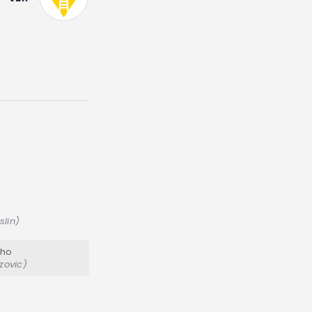
slin)
sho
zovic)