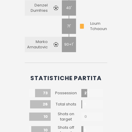
Denzel
40'
Dumfries
Loum
71'
Tchaouna
Marko
90+1'
Arnautovic
STATISTICHE PARTITA
73
27
Possession
26
1
Total shots
Shots on
10
0
target
Shots off
10
1