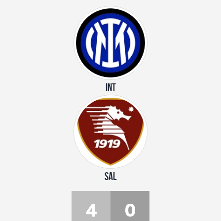
INT
SAL
4
0