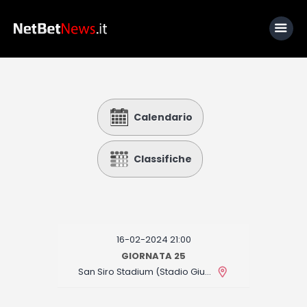
Home
Calendario
News
Calcio
Classifiche
Basket
Tennis
Lo Sapevi Che
16-02-2024 21:00
Fantacalcio
GIORNATA 25
San Siro Stadium (Stadio Giuseppe Meazza)
I consigli di Giulia
Serie A