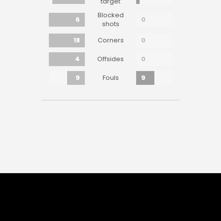
target
Blocked
6
0
shots
18
0
Corners
4
0
Offsides
9
9
Fouls