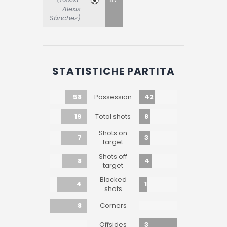
Alexis
Sánchez)
STATISTICHE PARTITA
58
42
Possession
19
8
Total shots
Shots on
7
3
target
Shots off
8
4
target
Blocked
4
1
shots
8
Corners
3
Offsides